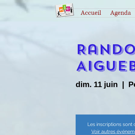
Accueil
Agenda
Rando
AIGUE
dim. 11 juin
  |  
P
Les inscriptions sont 
Voir autres événem