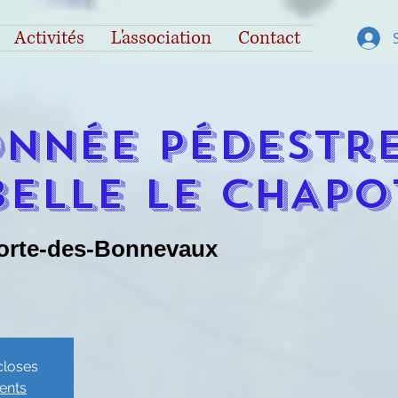
Activités
L'association
Contact
nnée pédestre
BELLE LE CHAPO
orte-des-Bonnevaux
closes
ents