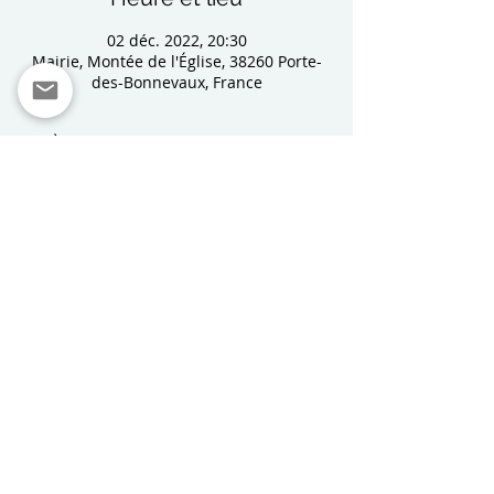
02 déc. 2022, 20:30
Mairie, Montée de l'Église, 38260 Porte-
des-Bonnevaux, France
À propos de l'événement
L'activité est ouverte pour tous, adhérent
ou non à la MJC de Nantoin
L'entrée est
gratuite
Les enfants de moins de 12 ans doivent
être acompagnés d'un adulte
responsable
Important : Il n'y a pas encore de jeux
fournis par la MJC. Chacun apporte un
jeu qu'il fera partagé aux autres
Partager cet événement