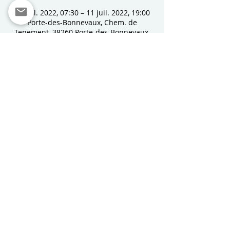
10 juil. 2022, 07:30 – 11 juil. 2022, 19:00
Porte-des-Bonnevaux, Chem. de
Tenement, 38260 Porte-des-Bonnevaux,
France
À propos de l'événement
Le N° de téléphone pour les inscriptions 
ne change pas:
 06 64 40 38 01 
de même 
que pour l'heure et le lieu de 
départ:
7h30 
Salle Festive de Nantoin.
Partager cet événement